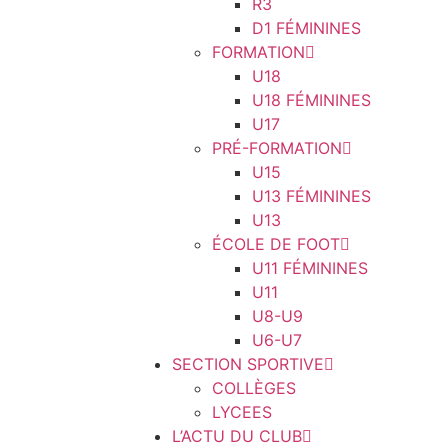
R3
D1 FÉMININES
FORMATION
U18
U18 FÉMININES
U17
PRÉ-FORMATION
U15
U13 FÉMININES
U13
ÉCOLE DE FOOT
U11 FÉMININES
U11
U8-U9
U6-U7
SECTION SPORTIVE
COLLÈGES
LYCEES
L’ACTU DU CLUB