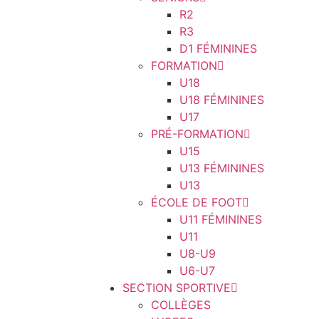
R2
R3
D1 FÉMININES
FORMATION
U18
U18 FÉMININES
U17
PRÉ-FORMATION
U15
U13 FÉMININES
U13
ÉCOLE DE FOOT
U11 FÉMININES
U11
U8-U9
U6-U7
SECTION SPORTIVE
COLLÈGES