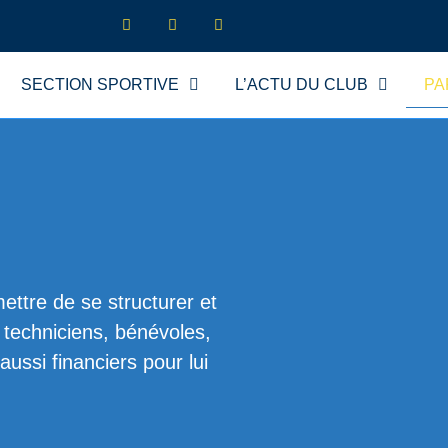
SECTION SPORTIVE
L’ACTU DU CLUB
PA
ttre de se structurer et
, techniciens, bénévoles,
ussi financiers pour lui