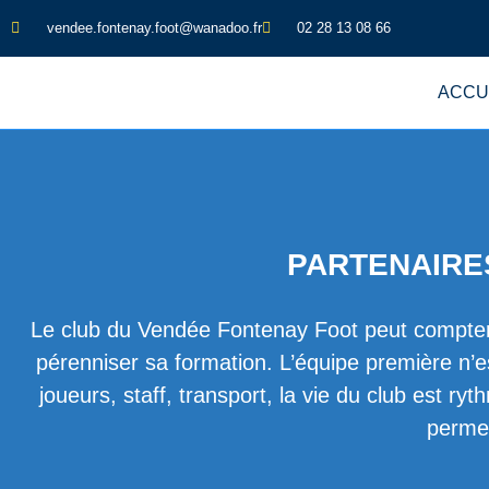
vendee.fontenay.foot@wanadoo.fr
02 28 13 08 66
ACCU
PARTENAIRE
Le club du Vendée Fontenay Foot peut compter 
pérenniser sa formation. L’équipe première n’es
joueurs, staff, transport, la vie du club est
permet