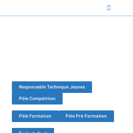
NATIONAL 3
ÉQUIPES VFF
SECTION SPORTIVE
L’ACTU DU CLUB
Responsable Technique Jeunes
Pôle Compétition
Pôle Formation
Pôle Pré-Formation