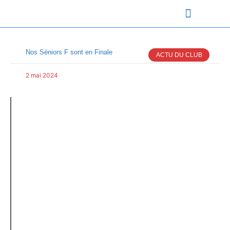
ÉQUIPES VFF
SECTION SPORTIVE
L’ACTU DU CLUB
Nos Séniors F sont en Finale
ACTU DU CLUB
2 mai 2024
R
l
d
In
U
16 
Ci
u