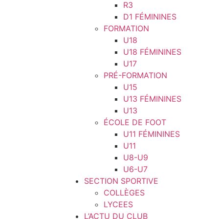
R3
D1 FÉMININES
FORMATION
U18
U18 FÉMININES
U17
PRÉ-FORMATION
U15
U13 FÉMININES
U13
ÉCOLE DE FOOT
U11 FÉMININES
U11
U8-U9
U6-U7
SECTION SPORTIVE
COLLÈGES
LYCEES
L’ACTU DU CLUB