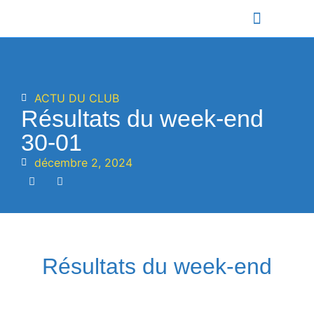
ÉQUIPES VFF
SECTION SPORTIVE
L’ACTU DU CLUB
ACTU DU CLUB
Résultats du week-end
30-01
décembre 2, 2024
Résultats du week-end